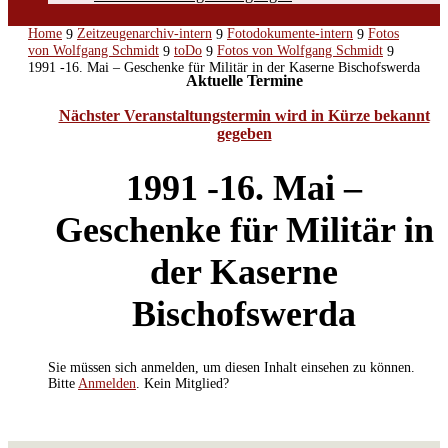
Home
Zeitzeugenarchiv-intern
Fotodokumente-intern
Fotos
9
9
9
von Wolfgang Schmidt
toDo
Fotos von Wolfgang Schmidt
9
9
9
1991 -16. Mai – Geschenke für Militär in der Kaserne Bischofswerda
Aktuelle Termine
Nächster Veranstaltungstermin wird in Kürze bekannt
gegeben
1991 -16. Mai –
Geschenke für Militär in
der Kaserne
Bischofswerda
Sie müssen sich anmelden, um diesen Inhalt einsehen zu können.
Bitte
Anmelden
. Kein Mitglied?