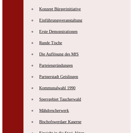
Konzept Bürgerinitiative
Einführungsveranstaltung
Erste Demonstrationen
Bischofswerdaer Zeitzeugenbörse e.V.
Runde Tische
Erzählcaféreihe zur friedlichen Revolution 1989/90
Die Auflösung des MfS
Parteiengründungen
Partnerstadt Geislingen
Kommunalwahl 1990
Sperrgebiet Taucherwald
Mähdrescherwerk
Bischofswerdaer Kaserne