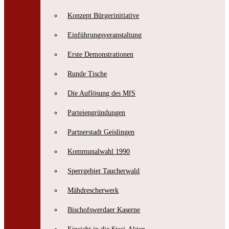
Konzept Bürgerinitiative
Einführungsveranstaltung
Erste Demonstrationen
Bischofswerdaer Zeitzeugenbörse e.V.
Runde Tische
Erzählcaféreihe zur friedlichen Revolution 1989/90
Die Auflösung des MfS
Parteiengründungen
Partnerstadt Geislingen
Kommunalwahl 1990
Sperrgebiet Taucherwald
Mähdrescherwerk
Bischofswerdaer Kaserne