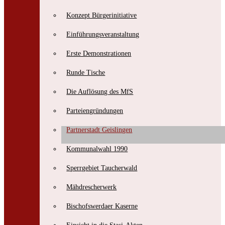
Konzept Bürgerinitiative
Einführungsveranstaltung
Erste Demonstrationen
Bischofswerdaer Zeitzeugenbörse e.V.
Runde Tische
Erzählcaféreihe zur friedlichen Revolution 1989/90
Die Auflösung des MfS
Parteiengründungen
Partnerstadt Geislingen
Kommunalwahl 1990
Sperrgebiet Taucherwald
Mähdrescherwerk
Bischofswerdaer Kaserne