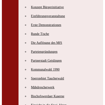
Konzept Bürgerinitiative
Einführungsveranstaltung
Erste Demonstrationen
Bischofswerdaer Zeitzeugenbörse e.V.
Runde Tische
Erzählcaféreihe zur friedlichen Revolution 1989/90
Die Auflösung des MfS
Parteiengründungen
Partnerstadt Geislingen
Kommunalwahl 1990
Sperrgebiet Taucherwald
Mähdrescherwerk
Bischofswerdaer Kaserne